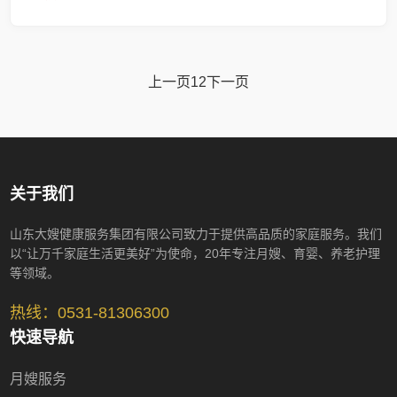
上一页
1
2
下一页
关于我们
山东大嫂健康服务集团有限公司致力于提供高品质的家庭服务。我们
以“让万千家庭生活更美好”为使命，20年专注月嫂、育婴、养老护理
等领域。
热线：0531-81306300
快速导航
月嫂服务