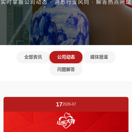
实时掌握公司动态 · 洞悉行业风向 · 解答热点问题
全部资讯
公司动态
媒体报道
问题解答
17
2026-07