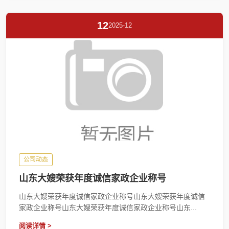
12
2025-12
公司动态
山东大嫂荣获年度诚信家政企业称号
山东大嫂荣获年度诚信家政企业称号山东大嫂荣获年度诚信
家政企业称号山东大嫂荣获年度诚信家政企业称号山东...
阅读详情 >