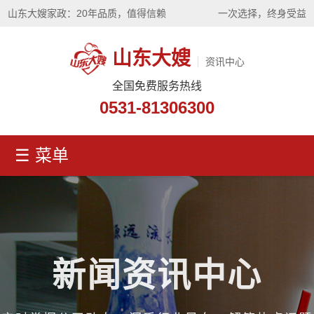
山东大嫂家政：20年品质，值得信赖
一次选择，终身受益
山东大嫂
资讯中心
全国免费服务热线
0531-81306300
☰ 菜单
新闻资讯中心