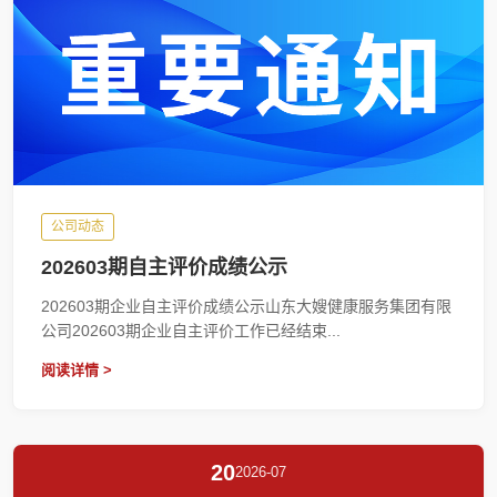
公司动态
202603期自主评价成绩公示
202603期企业自主评价成绩公示山东大嫂健康服务集团有限
公司202603期企业自主评价工作已经结束...
阅读详情 >
20
2026-07