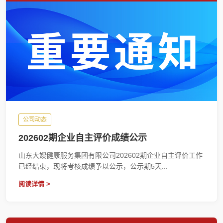
公司动态
202602期企业自主评价成绩公示
山东大嫂健康服务集团有限公司202602期企业自主评价工作
已经结束，现将考核成绩予以公示，公示期5天...
阅读详情 >